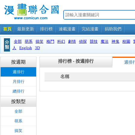
首頁
最新更新
排行榜
連載漫畫
完結漫畫
捐助我們
全部
萌系
搞笑
格鬥
科幻
劇情
偵探
競技
魔法
神鬼
校園
分
類
人
English
3D
排行榜 - 按週排行
按週期
週排
週排行
名稱
月排行
總排行
按類型
全部
萌系
搞笑