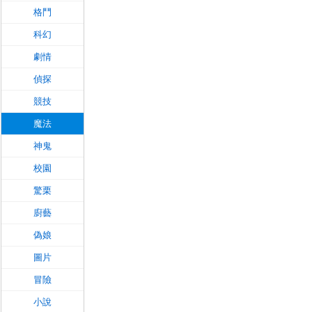
格鬥
科幻
劇情
偵探
競技
魔法
神鬼
校園
驚栗
廚藝
偽娘
圖片
冒險
小說