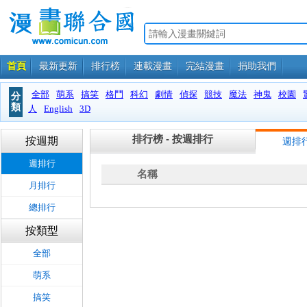
首頁
最新更新
排行榜
連載漫畫
完結漫畫
捐助我們
全部
萌系
搞笑
格鬥
科幻
劇情
偵探
競技
魔法
神鬼
校園
分
類
人
English
3D
排行榜 - 按週排行
按週期
週排
週排行
名稱
月排行
總排行
按類型
全部
萌系
搞笑