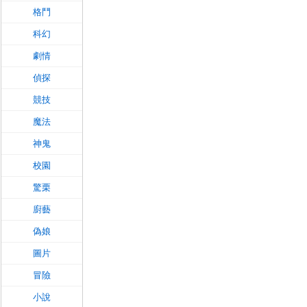
格鬥
科幻
劇情
偵探
競技
魔法
神鬼
校園
驚栗
廚藝
偽娘
圖片
冒險
小說