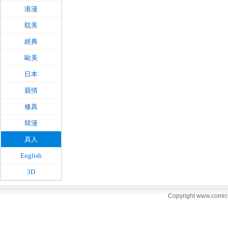
港漫
耽美
經典
歐美
日本
親情
修真
韓漫
真人
English
3D
Copyright www.comi