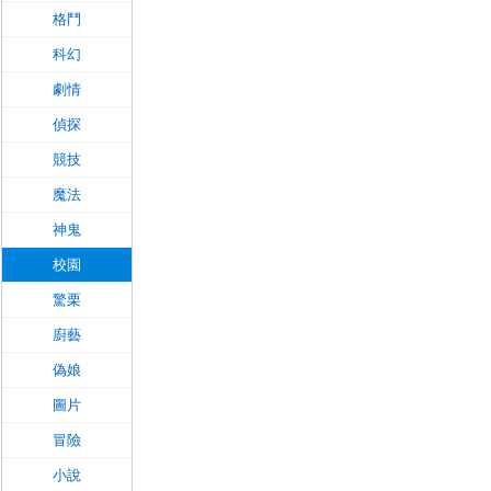
格鬥
科幻
劇情
偵探
競技
魔法
神鬼
校園
驚栗
廚藝
偽娘
圖片
冒險
小說