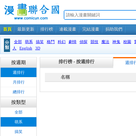
首頁
最新更新
排行榜
連載漫畫
完結漫畫
捐助我們
全部
萌系
搞笑
格鬥
科幻
劇情
偵探
競技
魔法
神鬼
校園
分
類
人
English
3D
排行榜 - 按週排行
按週期
週排
週排行
名稱
月排行
總排行
按類型
全部
萌系
搞笑