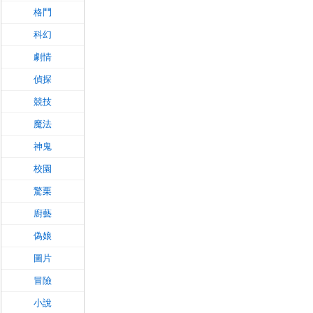
格鬥
科幻
劇情
偵探
競技
魔法
神鬼
校園
驚栗
廚藝
偽娘
圖片
冒險
小說