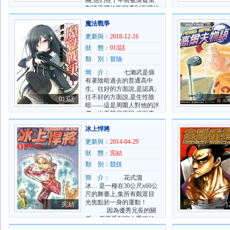
團,他們在十年前被懷疑策
劃了王國的叛變遭到王國的
圣騎士攻擊,現已行蹤不
魔法戰爭
明。而故事就是從離家出走
的王國公主巧遇,憤怒刻印
更新與：
2018-12-16
的七原罪“梅利奧達斯” 而展
狀 態：
013話
開！宏大的世界觀設定！
2013年重磅推薦！.
類 別：
冒險
簡 介：
七瀨武是個
有著陰暗過去的普通高中
生。往好的方面說,是認真;
往不好的方面說,是生性陰
013話
暗——這是周圍人對他的評
價。出于某些原因,武與青
梅竹馬五十島胡桃建立起虛
冰上悍將
假的戀人關系,除此之外,他
過著普通的生活。不過某一
更新與：
2014-04-29
天,他在學校里發現,身穿從
狀 態：
完結
未見過的制服的少女·相羽
六倒在地上。與她的邂逅使
類 別：
競技
得武的命運發生巨大轉折,
簡 介：
花式溜
然后不斷地變化。「其實,
冰… 是一種在30公尺x60公
我是魔法使。抱歉……我把
尺的舞臺上,集所有觀眾目
你變成了魔法使。」 在這
光焦點於一身的運動！
一分為二的世界中,無數思
完結
1
因為優秀兄長的關
念互相交織！現代·正統魔
係,一直不受到家人重視的
法動作劇開幕！.
少年．北里吹雪在跟花式溜