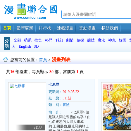
首頁
最新更新
排行榜
連載漫畫
完結漫畫
捐助我們
全部
萌系
搞笑
格鬥
科幻
劇情
偵探
競技
魔法
神鬼
校園
分
類
人
English
3D
漫畫列表
您當前的位置：
首頁
>
共
16
部漫畫，每頁顯示
30
部，當前第
1
頁
七原罪
更新與：
2019-05-22
狀 態：
311話
類 別：
冒險
簡 介：
<七原罪> 這
是讓人聞之喪膽的名字！由
七名兇惡的大罪人組成
的 王國最強,最兇惡的騎士
311話
33