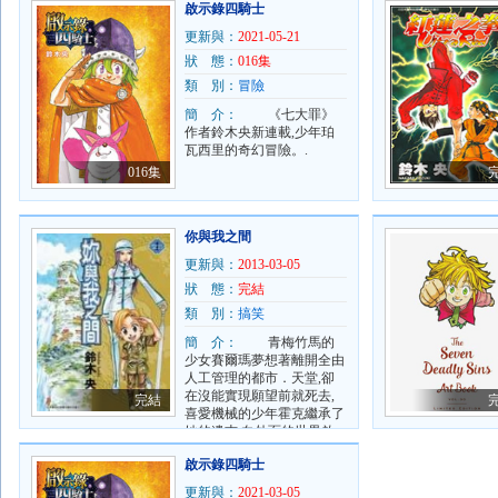
啟示錄四騎士
冰命運般地相遇後,展開了
「正宗花式溜冰故
更新與：
2021-05-21
事」！！.
狀 態：
016集
類 別：
冒險
簡 介：
《七大罪》
作者鈴木央新連載,少年珀
瓦西里的奇幻冒險。.
016集
你與我之間
更新與：
2013-03-05
狀 態：
完結
類 別：
搞笑
簡 介：
青梅竹馬的
少女賽爾瑪夢想著離開全由
人工管理的都市．天堂,卻
在沒能實現願望前就死去,
完結
喜愛機械的少年霍克繼承了
她的遺志,向外面的世界啟
程。降落在奴隸都市的霍克
啟示錄四騎士
遇上了如謎的女性妲莉亞與
她的跟班席爾汪。被捕的霍
更新與：
2021-03-05