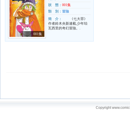
克將會有怎樣的命運!?現在,
狀 態：
001集
冒險開始了!!.
類 別：
冒險
簡 介：
《七大罪》
作者鈴木央新連載,少年珀
瓦西里的奇幻冒險。.
001集
Copyright www.comi