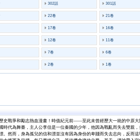
話
302話
301話
話
22卷
21卷
17卷
16卷
12卷
11卷
7卷
6卷
2卷
1卷
歷史戰爭和勵志熱血漫畫！時值紀元前——至此未曾經歷大一統的中原大陸
國時代為舞臺，主人公李信是一位秦國的少年，他因為戰亂而失去雙親，
漂。然而，身為孤兒的信和漂並沒有因為身份的卑賤而失去志向，反而這