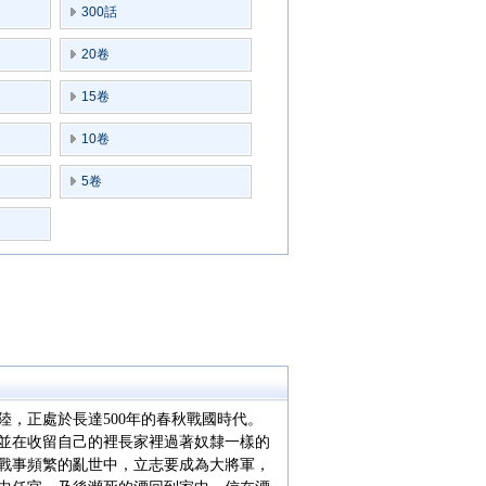
300話
20卷
15卷
10卷
5卷
，正處於長達500年的春秋戰國時代。
並在收留自己的裡長家裡過著奴隸一樣的
戰事頻繁的亂世中，立志要成為大將軍，