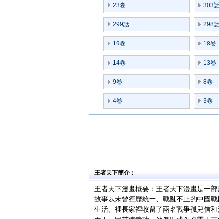
23卷
303
299話
298
19卷
18卷
14卷
13卷
9卷
8卷
4卷
3卷
王者天下簡介：
王者天下漫畫概要：王者天下漫畫是一部
故事以未曾經歷統一、戰亂不止的中國戰
生活。裡長家裡收留了兩名戰爭孤兒信和