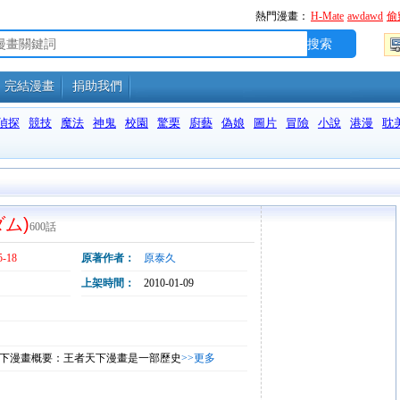
熱門漫畫：
H-Mate
awdawd
偷
完結漫畫
捐助我們
偵探
競技
魔法
神鬼
校園
驚栗
廚藝
偽娘
圖片
冒險
小說
港漫
耽
ダム)
600話
5-18
原著作者：
原泰久
上架時間：
2010-01-09
下漫畫概要：王者天下漫畫是一部歷史
>>更多