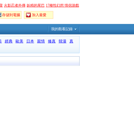
窺
火影忍者外傳
妖精的尾巴
17種性幻想 情侶游戲
存儲到電腦
加入最愛
我的觀看記錄
美
經典
歐美
日本
親情
修真
韓漫
真