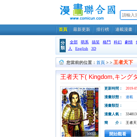
首頁
最新更新
排行榜
連載漫畫
全部
萌系
搞笑
格鬥
科幻
劇情
分
類
人
English
3D
王者天下
您當前的位置：
首頁
>
>
王者天下( Kingdom,キング
更新時間：
2019-0
漫畫狀態：
連載
漫畫類型：
漫畫人氣：
334813
簡 介：
王者天
600話
開始觀看